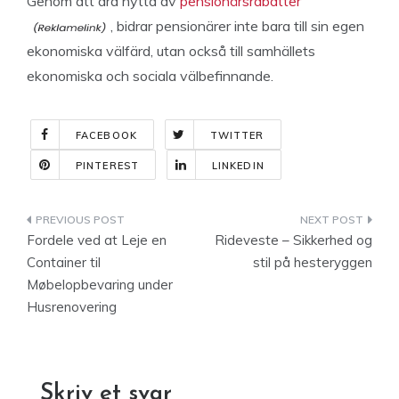
Genom att dra nytta av
pensionärsrabatter
, bidrar pensionärer inte bara till sin egen
ekonomiska välfärd, utan också till samhällets
ekonomiska och sociala välbefinnande.
FACEBOOK
TWITTER
PINTEREST
LINKEDIN
Indlægsnavigation
Fordele ved at Leje en
Rideveste – Sikkerhed og
Container til
stil på hesteryggen
Møbelopbevaring under
Husrenovering
Skriv et svar