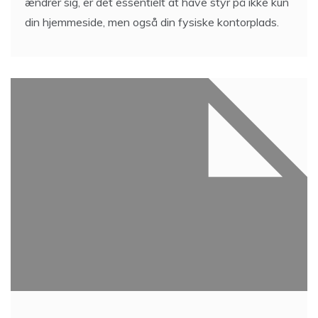
ændrer sig, er det essentielt at have styr på ikke kun
din hjemmeside, men også din fysiske kontorplads.