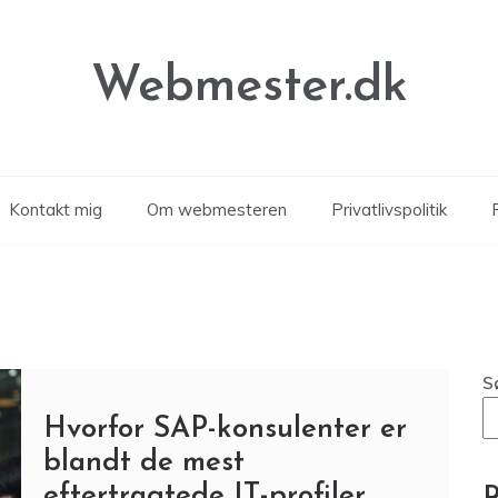
Webmester.dk
Kontakt mig
Om webmesteren
Privatlivspolitik
P
S
Hvorfor SAP-konsulenter er
blandt de mest
eftertragtede IT-profiler