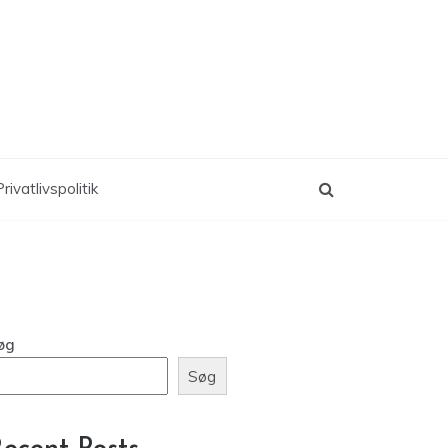
rivatlivspolitik
øg
Søg