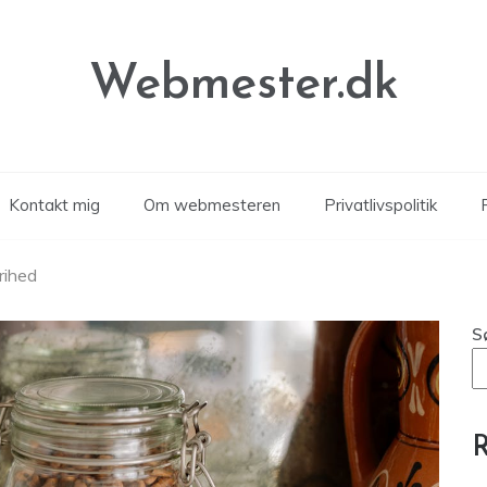
Webmester.dk
Kontakt mig
Om webmesteren
Privatlivspolitik
P
rihed
S
R