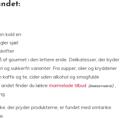
ndet:
 en kold en
gler sjæl
krifter
af gourmet i den lettere ende. Delikatesser, der byder
ri og sukkerfri varianter. Fra supper, olier og krydderier
om kaffe og te, cider uden alkohol og smagfulde
dt andet finder du lækre
marmelade tilbud
,
ng.
rke, der pryder produkterne, er fundet med omtanke.
e: