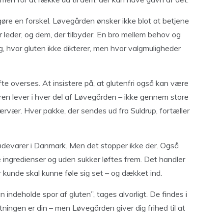
e en forskel. Løvegården ønsker ikke blot at betjene
 leder, og dem, der tilbyder. En bro mellem behov og
ag, hvor gluten ikke dikterer, men hvor valgmuligheder
te overses. At insistere på, at glutenfri også kan være
ren lever i hver del af Løvegården – ikke gennem store
vær. Hver pakke, der sendes ud fra Suldrup, fortæller
fødevarer i Danmark. Men det stopper ikke der. Også
 ingredienser og uden sukker løftes frem. Det handler
 kunde skal kunne føle sig set – og dækket ind.
ndeholde spor af gluten”, tages alvorligt. De findes i
ningen er din – men Løvegården giver dig frihed til at