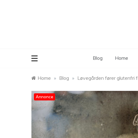
Skip
to
content
Blog
Home
Home
»
Blog
»
Løvegården fører glutenfri f
Annonce