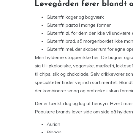
Løvegården fører blandt a
Glutenfri kager og bagværk
Glutenfri pasta i mange former
Glutenfri øl, for dem der ikke vil undvære
Glutenfri brød, så morgenbordet ikke man
Glutenfri mel, der skaber rum for egne ops
Men hylderne stopper ikke her. De bugner også 
sig til i økologiske, veganske, mælkefri, laktosef
til chips, slik og chokolade. Selv drikkevarer s
specialiteter finder vej ind i sortimentet. Blan
der kombinerer smag og omtanke i skøn foreni
Der er tænkt i lag og lag af hensyn. Hvert mæ
Populære brands lever side om side på hyldern
Aurion
Biogan