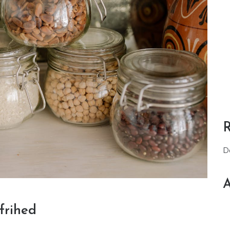
D
A
frihed