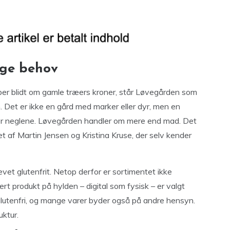
ige behov
ber blidt om gamle træers kroner, står Løvegården som
en. Det er ikke en gård med marker eller dyr, men en
er neglene. Løvegården handler om mere end mad. Det
t af Martin Jensen og Kristina Kruse, der selv kender
levet glutenfrit. Netop derfor er sortimentet ikke
ert produkt på hylden – digital som fysisk – er valgt
utenfri, og mange varer byder også på andre hensyn.
ktur.