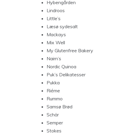
Hybengården
Lindroos
Little’s
Læsø sydesalt
Mackays
Mix Well
My Glutenfree Bakery
Nairn’s
Nordic Quinoa
Puk’s Delikatesser
Pukka
Riéme
Rummo
Samsø Brød
Schär
Semper
Stokes