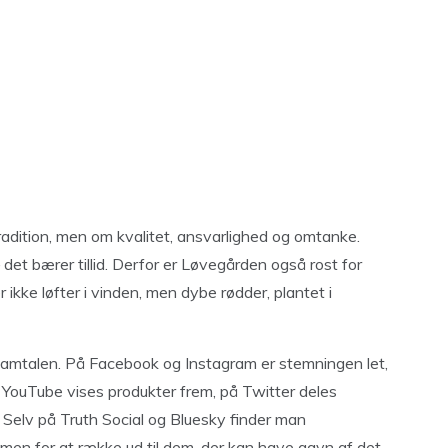
radition, men om kvalitet, ansvarlighed og omtanke.
det bærer tillid. Derfor er Løvegården også rost for
 ikke løfter i vinden, men dybe rødder, plantet i
amtalen. På Facebook og Instagram er stemningen let,
ouTube vises produkter frem, på Twitter deles
. Selv på Truth Social og Bluesky finder man
 men for at række ud til dem, der kan have gavn af det.