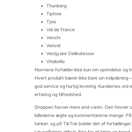
Thunberg
Tiptree
Tjois
Val de France
Venchi
Verival
Vestjyske Delikatesser
Vitabella
Navnene fortæller ikke kun om oprindelse og t
Hvert produkt bærer ikke bare sin indpakning – 
god service og hurtig levering. Kundernes ord er
erfaring og tilfredshed.
Shoppen favner mere end varen. Den favner s
billederne ægte og kommentarerne mange. På Y
tanker, og på TikTok bobler det af fortællinger
Løvegårdens aftryk. Ikke for at følge en trend,