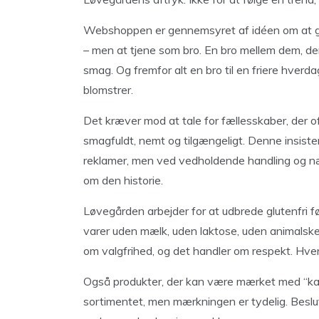
Webshoppen er gennemsyret af idéen om at gør
– men at tjene som bro. En bro mellem dem, der
smag. Og fremfor alt en bro til en friere hverd
blomstrer.
Det kræver mod at tale for fællesskaber, der of
smagfuldt, nemt og tilgængeligt. Denne insiste
reklamer, men ved vedholdende handling og nær
om den historie.
Løvegården arbejder for at udbrede glutenfri 
varer uden mælk, uden laktose, uden animalske
om valgfrihed, og det handler om respekt. Hver
Også produkter, der kan være mærket med “kan i
sortimentet, men mærkningen er tydelig. Beslut