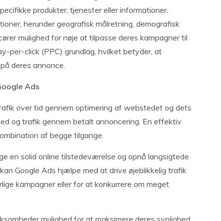
ecifikke produkter, tjenester eller informationer.
ioner, herunder geografisk målretning, demografisk
ører mulighed for nøje at tilpasse deres kampagner til
-per-click (PPC) grundlag, hvilket betyder, at
r på deres annonce.
Google Ads
afik over tid gennem optimering af webstedet og dets
ghed og trafik gennem betalt annoncering. En effektiv
kombination af begge tilgange.
en solid online tilstedeværelse og opnå langsigtede
kan Google Ads hjælpe med at drive øjeblikkelig trafik
rlige kampagner eller for at konkurrere om meget
rksomheder mulighed for at maksimere deres synlighed