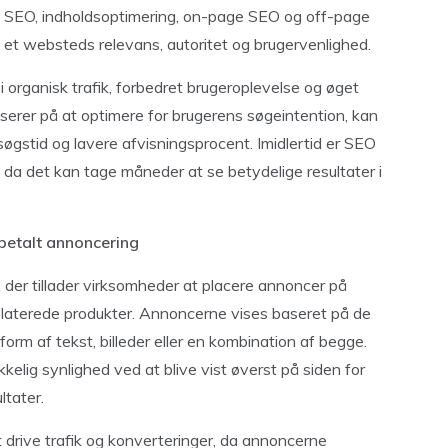
sk SEO, indholdsoptimering, on-page SEO og off-page
 et websteds relevans, autoritet og brugervenlighed.
 organisk trafik, forbedret brugeroplevelse og øget
erer på at optimere for brugerens søgeintention, kan
øgstid og lavere afvisningsprocent. Imidlertid er SEO
, da det kan tage måneder at se betydelige resultater i
betalt annoncering
 der tillader virksomheder at placere annoncer på
elaterede produkter. Annoncerne vises baseret på de
orm af tekst, billeder eller en kombination af begge.
lig synlighed ved at blive vist øverst på siden for
ltater.
t drive trafik og konverteringer, da annoncerne