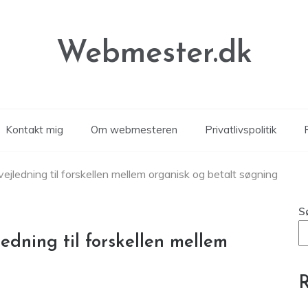
Webmester.dk
Kontakt mig
Om webmesteren
Privatlivspolitik
P
jledning til forskellen mellem organisk og betalt søgning
S
dning til forskellen mellem
R