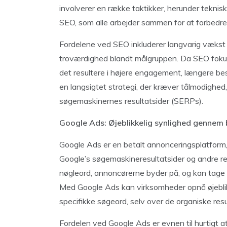
involverer en række taktikker, herunder tekni
SEO, som alle arbejder sammen for at forbedre
Fordelene ved SEO inkluderer langvarig vækst i
troværdighed blandt målgruppen. Da SEO fokus
det resultere i højere engagement, længere bes
en langsigtet strategi, der kræver tålmodighed
søgemaskinernes resultatsider (SERPs).
Google Ads: Øjeblikkelig synlighed gennem 
Google Ads er en betalt annonceringsplatform,
Google’s søgemaskineresultatsider og andre r
nøgleord, annoncørerne byder på, og kan tage f
Med Google Ads kan virksomheder opnå øjeblikke
specifikke søgeord, selv over de organiske resu
Fordelen ved Google Ads er evnen til hurtigt a