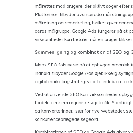
målrettes mod brugere, der aktivt søger efter sp
Platformen tilbyder avancerede målretningsopt
målretning og remarketing, hvilket giver annonc
deres målgruppe. Google Ads fungerer på et pay
virksomheder kun betaler, når en bruger klikke
Sammenligning og kombination af SEO og 
Mens SEO fokuserer på at opbygge organisk tr
indhold, tilbyder Google Ads øjeblikkelig synli
digital marketingstrategi vil ofte indebære en 
Ved at anvende SEO kan virksomheder opbygge 
fordele gennem organisk søgetrafik. Samtidigt 
og konverteringer, især for nye websteder, sæ
konkurrenceprægede søgeord.
Kombinationen af SEO og Google Ads giver vi