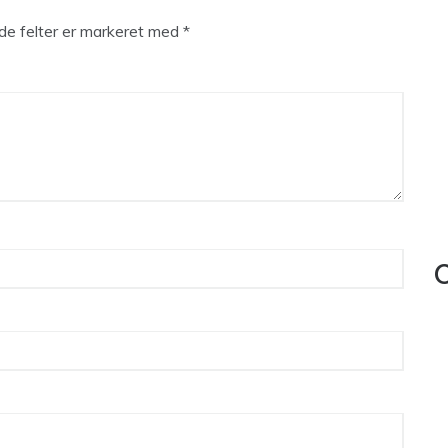
e felter er markeret med
*
C