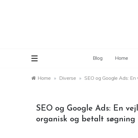
Skip
to
content
Blog
Home
Home
»
Diverse
»
SEO og Google Ads: En ve
SEO og Google Ads: En vejle
organisk og betalt søgning