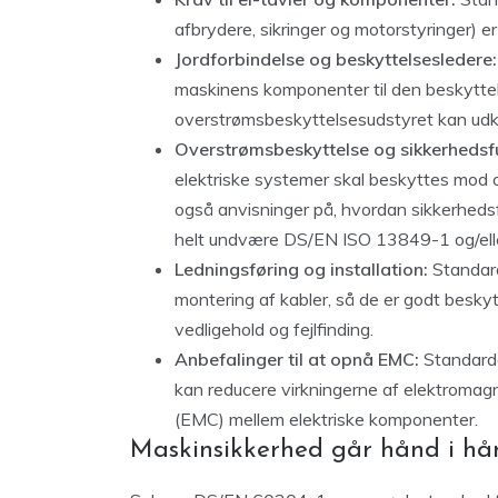
afbrydere, sikringer og motorstyringer) e
Jordforbindelse og beskyttelsesledere:
maskinens komponenter til den beskytte
overstrømsbeskyttelsesudstyret kan udkob
Overstrømsbeskyttelse og sikkerhedsf
elektriske systemer skal beskyttes mod 
også anvisninger på, hvordan sikkerhedsfu
helt undvære DS/EN ISO 13849-1 og/el
Ledningsføring og installation:
Standarde
montering af kabler, så de er godt beskyt
vedligehold og fejlfinding.
Anbefalinger til at opnå EMC:
Standarde
kan reducere virkningerne af elektromagn
(EMC) mellem elektriske komponenter.
Maskinsikkerhed går hånd i hå