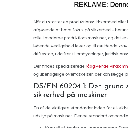
Når du starter en produktionsvirksomhed eller i
afgørende at have fokus på sikkerhed – herunder
rolle i moderne produktionsmaskiner, og det er der
løbende vedligehold lever op til gældende kr
driftsstop, udgifter til ombygninger, juridisk a
Der findes specialiserede
rådgivende virksom
og ubehagelige overraskelser, der kan lægge pr
DS/EN 60204-1: Den grundlæ
sikkerhed på maskiner
En af de vigtigste standarder inden for el-sik
udstyr på maskiner. Denne standard omhandler
Krav til el-tavler og komponenter:
Stand