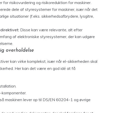
for risikovurdering og risikoreduktion for maskiner.
terede dele af styresystemer for maskiner, især når det
lige situationer (f.eks. sikkerhedsafbrydere, lysgitre,
irektivet:
Disse kan være relevante, alt efter
omfang af elektroniske styresystemer, der kan udgøre
elserne.
tig overholdelse
ktiver kan virke komplekst, især når el-sikkerheden skal
kkerhed. Her kan det være en god idé at få
allation.
el-komponenter.
 så maskinen lever op til DS/EN 60204-1 og øvrige