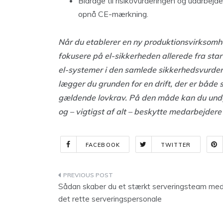
Bidrage til risikovurderingen og udarbejd
opnå CE-mærkning.
Når du etablerer en ny produktionsvirksomhed
fokusere på el-sikkerheden allerede fra sta
el-systemer i den samlede sikkerhedsvurderi
lægger du grunden for en drift, der er både
gældende lovkrav. På den måde kan du undg
og – vigtigst af alt – beskytte medarbejd
FACEBOOK
TWITTER
Indlægsnavigation
Sådan skaber du et stærkt serveringsteam me
det rette serveringspersonale