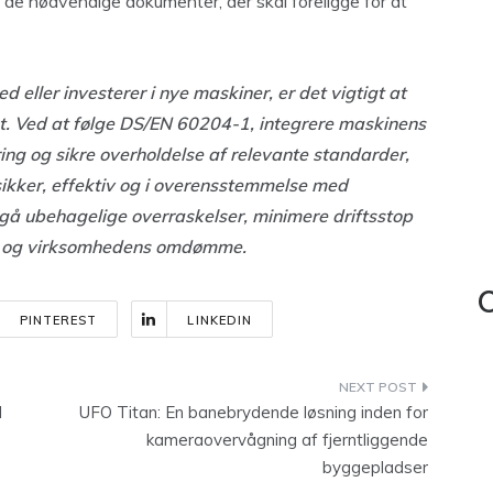
e de nødvendige dokumenter, der skal foreligge for at
 eller investerer i nye maskiner, er det vigtigt at
rt. Ved at følge DS/EN 60204-1, integrere maskinens
ng og sikre overholdelse af relevante standarder,
 sikker, effektiv og i overensstemmelse med
å ubehagelige overraskelser, minimere driftsstop
ere og virksomhedens omdømme.
C
PINTEREST
LINKEDIN
d
UFO Titan: En banebrydende løsning inden for
kameraovervågning af fjerntliggende
byggepladser