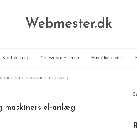
Webmester.dk
Kontakt mig
Om webmesteren
Privatlivspolitik
P
somheder og maskiners el-anlæg
S
g maskiners el-anlæg
R