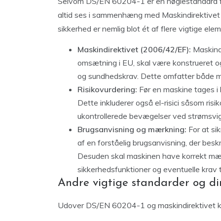
Selvom DS/EN 60204-1 er en nøglestandard for
altid ses i sammenhæng med Maskindirektivet o
sikkerhed er nemlig blot ét af flere vigtige el
Maskindirektivet (2006/42/EF):
Maskindi
omsætning i EU, skal være konstrueret og
og sundhedskrav. Dette omfatter både me
Risikovurdering:
Før en maskine tages i 
Dette inkluderer også el-risici såsom risik
ukontrollerede bevægelser ved strømsvig
Brugsanvisning og mærkning:
For at sik
af en forståelig brugsanvisning, der besk
Desuden skal maskinen have korrekt mær
sikkerhedsfunktioner og eventuelle krav 
Andre vigtige standarder og di
Udover DS/EN 60204-1 og maskindirektivet kan