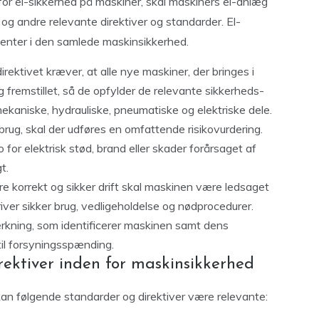
 el-sikkerhed på maskiner, skal maskiners el-anlæg
g andre relevante direktiver og standarder. El-
ementer i den samlede maskinsikkerhed.
rektivet kræver, at alle nye maskiner, der bringes i
 fremstillet, så de opfylder de relevante sikkerheds-
kaniske, hydrauliske, pneumatiske og elektriske dele.
brug, skal der udføres en omfattende risikovurdering.
o for elektrisk stød, brand eller skader forårsaget af
t.
re korrekt og sikker drift skal maskinen være ledsaget
river sikker brug, vedligeholdelse og nødprocedurer.
kning, som identificerer maskinen samt dens
til forsyningsspænding.
rektiver inden for maskinsikkerhed
 følgende standarder og direktiver være relevante: