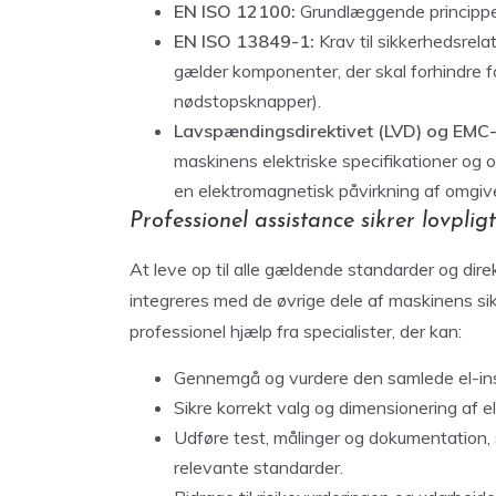
EN ISO 12100:
Grundlæggende principper 
EN ISO 13849-1:
Krav til sikkerhedsrela
gælder komponenter, der skal forhindre far
nødstopsknapper).
Lavspændingsdirektivet (LVD) og EMC-d
maskinens elektriske specifikationer og 
en elektromagnetisk påvirkning af omgiv
Professionel assistance sikrer lovplig
At leve op til alle gældende standarder og dire
integreres med de øvrige dele af maskinens si
professionel hjælp fra specialister, der kan:
Gennemgå og vurdere den samlede el-inst
Sikre korrekt valg og dimensionering af 
Udføre test, målinger og dokumentation,
relevante standarder.