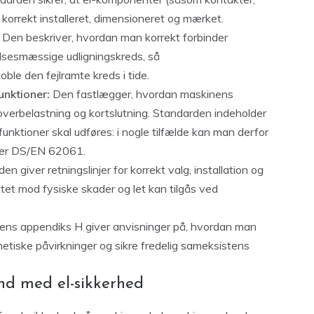
r korrekt installeret, dimensioneret og mærket.
Den beskriver, hvordan man korrekt forbinder
lsesmæssige udligningskreds, så
le den fejlramte kreds i tide.
unktioner:
Den fastlægger, hvordan maskinens
overbelastning og kortslutning. Standarden indeholder
nktioner skal udføres: i nogle tilfælde kan man derfor
ler DS/EN 62061.
n giver retningslinjer for korrekt valg, installation og
tet mod fysiske skader og let kan tilgås ved
ns appendiks H giver anvisninger på, hvordan man
etiske påvirkninger og sikre fredelig sameksistens
nd med el-sikkerhed