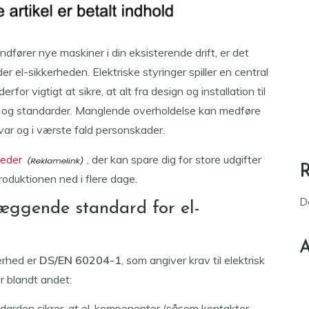
ndfører nye maskiner i din eksisterende drift, er det
 el-sikkerheden. Elektriske styringer spiller en central
for vigtigt at sikre, at alt fra design og installation til
av og standarder. Manglende overholdelse kan medføre
nsvar og i værste fald personskader.
heder
, der kan spare dig for store udgifter
oduktionen ned i flere dage.
D
ggende standard for el-
A
kerhed er
DS/EN 60204-1
, som angiver krav til elektrisk
 blandt andet:
arden sikrer, at el-komponenter (såsom kontakter,