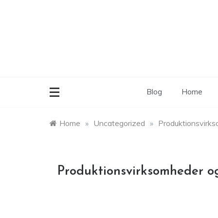
Skip
to
content
Blog
Home
Home
»
Uncategorized
»
Produktionsvirk
Produktionsvirksomheder o