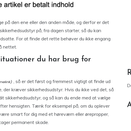
ge på den ene eller den anden måde, og derfor er det
e sikkerhedsudstyr på, fra dagen starter, så du kan
udsatte. For at finde det rette behøver du ikke engang
å nettet.
situationer du har brug for
, så er det først og fremmest vigtigt at finde ud
D
jde, der kræver sikkerhedsudstyr. Hvis du ikke ved det, så
ge dit sikkerhedsudstyr, og så kan du ende med at vælge
A
t efter hensigten. Tænk for eksempel på, om du oplever
t være smart for dig med et høreværn eller ørepropper,
e tager permanent skade.