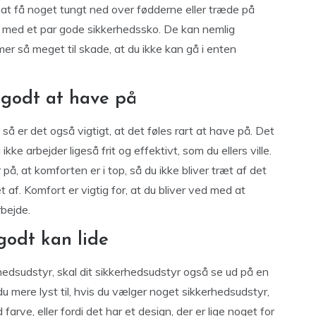
e at få noget tungt ned over fødderne eller træde på
ig med et par gode sikkerhedssko. De kan nemlig
er så meget til skade, at du ikke kan gå i enten
 godt at have på
så er det også vigtigt, at det føles rart at have på. Det
ke arbejder ligeså frit og effektivt, som du ellers ville.
på, at komforten er i top, så du ikke bliver træt af det
t af. Komfort er vigtig for, at du bliver ved med at
rbejde.
godt kan lide
erhedsudstyr, skal dit sikkerhedsudstyr også se ud på en
 du mere lyst til, hvis du vælger noget sikkerhedsudstyr,
farve, eller fordi det har et design, der er lige noget for