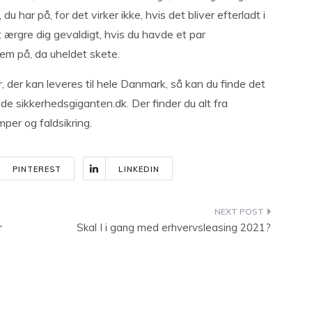
u har på, for det virker ikke, hvis det bliver efterladt i
t ærgre dig gevaldigt, hvis du havde et par
dem på, da uheldet skete.
r, der kan leveres til hele Danmark, så kan du finde det
 sikkerhedsgiganten.dk. Der finder du alt fra
per og faldsikring.
PINTEREST
LINKEDIN
r
Skal I i gang med erhvervsleasing 2021?