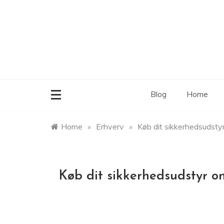
Skip
to
content
Blog
Home
Home
»
Erhverv
»
Køb dit sikkerhedsudstyr
Køb dit sikkerhedsudstyr on