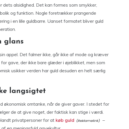
er dets alsidighed. Det kan formes som smykker,
bolik og funktion. Nogle foretrækker prangende
ng i en lille guldbarre. Uanset formatet bliver guld
eration.
n glans
sin appel. Det falmer ikke, går ikke af mode og kræver
 for gave, der ikke bare glæder i øjeblikket, men som
omisk usikker verden har guld desuden en helt særlig
ke langsigtet
ed økonomisk omtanke, når de giver gaver. I stedet for
lger de at give noget, der faktisk kan stige i værdi.
landt privatpersoner for at
køb guld
–
 af en meningsfuld gavekultur.