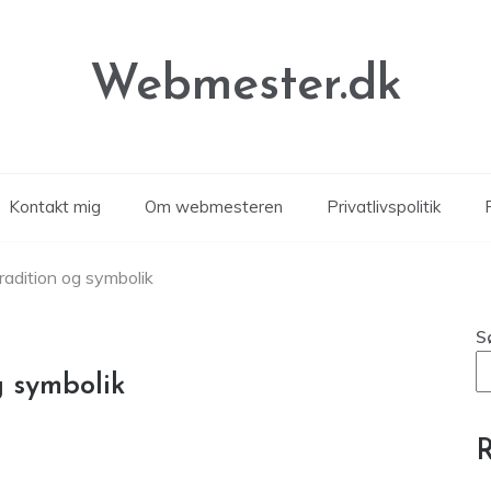
Webmester.dk
Kontakt mig
Om webmesteren
Privatlivspolitik
P
radition og symbolik
S
g symbolik
R