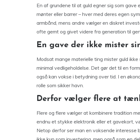
En af grundene til at guld egner sig som gave 
mønter eller barrer – hver med deres egen sym
armbånd, mens andre vælger en diskret investeri
ofte gemt og givet videre fra generation til gen
En gave der ikke mister si
Modsat mange materielle ting mister guld ikke 
minimal vedligeholdelse. Det gør det til en form
også kan vokse i betydning over tid. I en økon
rolle som sikker havn.
Derfor vælger flere at tæn
Flere og flere vælger at kombinere tradition m
endnu et stykke elektronik eller et gavekort, væ
Netop derfor ser man en voksende interesse b
ikke kun som investering, men også som en del