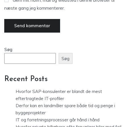
Gem mit navn, mail og websted i denne browser til
næste gang jeg kommenterer.
Søg
Søg
Recent Posts
Hvorfor SAP-konsulenter er blandt de mest
eftertragtede IT-profiler
Derfor kan en landmåler spare både tid og penge i
byggeprojekter
IT og forretningsprocesser går hånd i hånd
Hvorfor private bilkøbere ofte fravælger biler med fejl