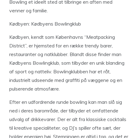
Bowling et ideelt sted at tilbringe en aften med
venner og familie.
Kødbyen: Kødbyens Bowlingklub
Kødbyen, kendt som Københavns “Meatpacking
District”, er hjemsted for en række trendy barer,
restauranter og natklubber. Blandt disse finder man
Kødbyens Bowlingklub, som tilbyder en unik blanding
af sport og natteliv. Bowlingklubben har et råt,
industrielt udseende med graffiti på væggene og en
pulserende atmosfære.
Efter en udfordrende runde bowling kan man slå sig
ned i deres barområde, der tilbyder et omfattende
udvalg af drikkevarer. Der er alt fra klassiske cocktails
til kreative specialiteter, og DJ’s spiller ofte sæt, der
holder energien høj. Stemningen er altid i top, og det er