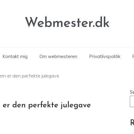
Webmester.dk
Kontakt mig
Om webmesteren
Privatlivspolitik
P
ern er den perfekte julegave
S
 er den perfekte julegave
R