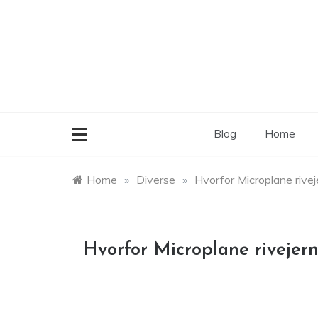
Skip
to
content
Blog
Home
Home
»
Diverse
»
Hvorfor Microplane rivej
Hvorfor Microplane rivejern