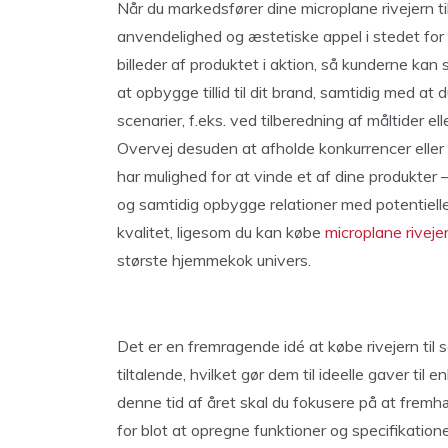
Når du markedsfører dine microplane rivejern t
anvendelighed og æstetiske appel i stedet for b
billeder af produktet i aktion, så kunderne kan 
at opbygge tillid til dit brand, samtidig med at 
scenarier, f.eks. ved tilberedning af måltider ell
Overvej desuden at afholde konkurrencer eller
har mulighed for at vinde et af dine produkter 
og samtidig opbygge relationer med potentiell
kvalitet, ligesom du kan købe
microplane riveje
største hjemmekok univers.
Det er en fremragende idé at købe rivejern til 
tiltalende, hvilket gør dem til ideelle gaver ti
denne tid af året skal du fokusere på at frem
for blot at opregne funktioner og specifikationer