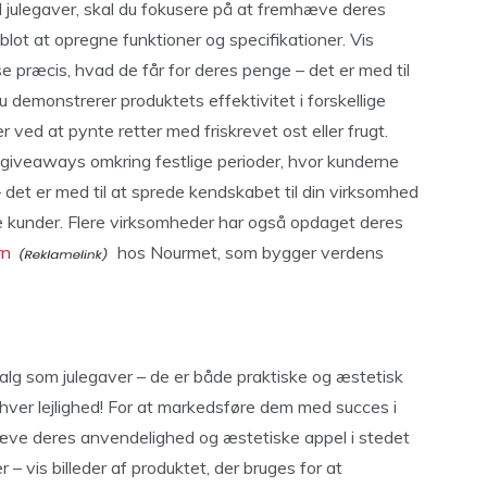
il julegaver, skal du fokusere på at fremhæve deres
lot at opregne funktioner og specifikationer. Vis
se præcis, hvad de får for deres penge – det er med til
du demonstrerer produktets effektivitet i forskellige
er ved at pynte retter med friskrevet ost eller frugt.
 giveaways omkring festlige perioder, hvor kunderne
– det er med til at sprede kendskabet til din virksomhed
e kunder. Flere virksomheder har også opdaget deres
rn
hos Nourmet, som bygger verdens
salg som julegaver – de er både praktiske og æstetisk
l enhver lejlighed! For at markedsføre dem med succes i
hæve deres anvendelighed og æstetiske appel i stedet
 – vis billeder af produktet, der bruges for at