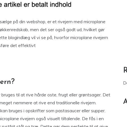
t sælge på din webshop, er et rivejern med microplane
 køkkenredskab, men det ser også godt ud, hvilket gør
 dette blogindlæg vil vi se på, hvorfor microplane rivejern
føre det effektivt
jern?
D
bruges til at rive hårde oste, frugt eller grøntsager. Det
A
meget nemmere at rive end traditionelle rivejern.
kan bruges i opskrifter som pastasaucer eller supper.
croplane rivejern også visuelt tiltalende. De fås i en
 rustfrit stål og træ. Dette gør dem perfekte til at give