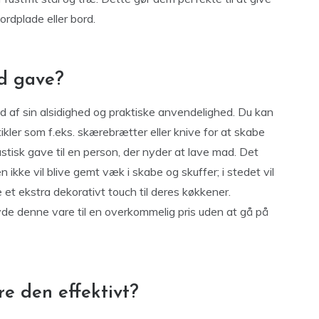
ordplade eller bord.
od gave?
nd af sin alsidighed og praktiske anvendelighed. Du kan
er som f.eks. skærebrætter eller knive for at skabe
tisk gave til en person, der nyder at lave mad. Det
 ikke vil blive gemt væk i skabe og skuffer; i stedet vil
e et ekstra dekorativt touch til deres køkkener.
yde denne vare til en overkommelig pris uden at gå på
e den effektivt?