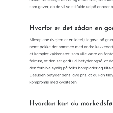
som gaver, da de vil se stilfulde ud på enhver b
Hvorfor er det sådan en g
Microplane rivejern er en ideel julegave på gru
nemt pakke det sammen med andre køkkenartikl
et komplet køkkensæt, som ville være en fantas
faktum, at den ser godt ud, betyder også, at den
den forblive synlig på folks bordplader og tilføj
Desuden betyder dens lave pris, at du kan tilb
kompromis med kvaliteten
Hvordan kan du markedsfør