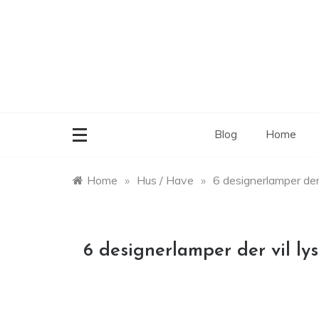
Skip
to
content
Blog
Home
Home
»
Hus / Have
»
6 designerlamper der v
6 designerlamper der vil lys