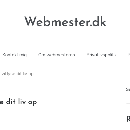
Webmester.dk
Kontakt mig
Om webmesteren
Privatlivspolitik
P
il lyse dit liv op
S
e dit liv op
R