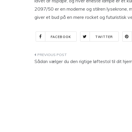
lavet af rispapir, og hver eneste lampe er et k
2097/50 er en moderne og stilren lysekrone, m
giver et bud på en mere rocket og futuristisk 
FACEBOOK
TWITTER
Indlægsnavigation
Sådan vælger du den rigtige løftestol til dit hje