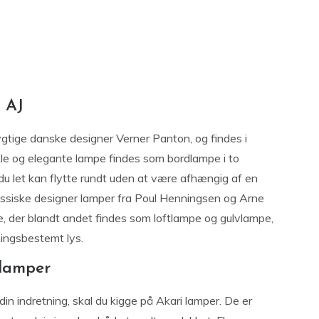
g AJ
ygtige danske designer Verner Panton, og findes i
kle og elegante lampe findes som bordlampe i to
 du let kan flytte rundt uden at være afhængig af en
assiske designer lamper fra Poul Henningsen og Arne
, der blandt andet findes som loftlampe og gulvlampe,
ningsbestemt lys.
 lamper
 din indretning, skal du kigge på Akari lamper. De er