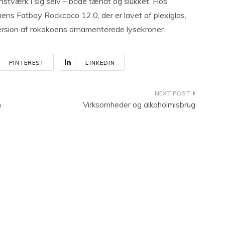
unstværk i sig selv – både tændt og slukket. Flos
ens Fatboy Rockcoco 12.0, der er lavet af plexiglas,
version af rokokoens ornamenterede lysekroner.
PINTEREST
LINKEDIN
m
Virksomheder og alkoholmisbrug